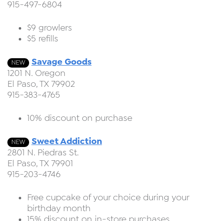
915-497-6804
$9 growlers
$5 refills
Savage Goods
NEW
1201 N. Oregon
El Paso, TX 79902
915-383-4765
10% discount on purchase
Sweet Addiction
NEW
2801 N. Piedras St.
El Paso, TX 79901
915-203-4746
Free cupcake of your choice during your
birthday month
15% discount on in-store purchases