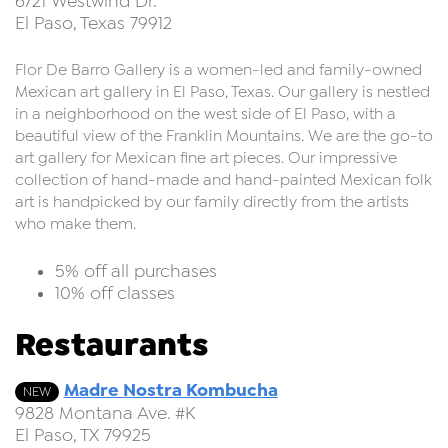
6721 Westwind Dr.
El Paso, Texas 79912
Flor De Barro Gallery is a women-led and family-owned
Mexican art gallery in El Paso, Texas. Our gallery is nestled
in a neighborhood on the west side of El Paso, with a
beautiful view of the Franklin Mountains. We are the go-to
art gallery for Mexican fine art pieces. Our impressive
collection of hand-made and hand-painted Mexican folk
art is handpicked by our family directly from the artists
who make them.
5% off all purchases
10% off classes
Restaurants
Madre Nostra Kombucha
NEW
9828 Montana Ave. #K
El Paso, TX 79925