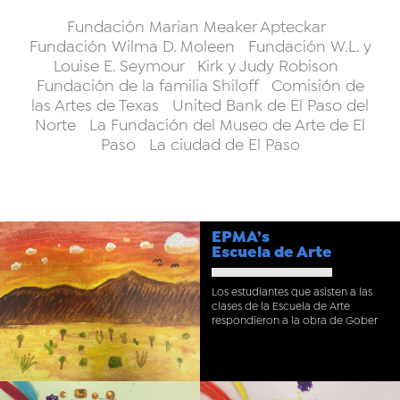
Fundación Marian Meaker Apteckar
Fundación Wilma D. Moleen Fundación W.L. y
Louise E. Seymour Kirk y Judy Robison
Fundación de la familia Shiloff Comisión de
las Artes de Texas United Bank de El Paso del
Norte La Fundación del Museo de Arte de El
Paso La ciudad de El Paso
EPMA’s
Escuela de Arte
Los estudiantes que asisten a las
clases de la Escuela de Arte
respondieron a la obra de Gober