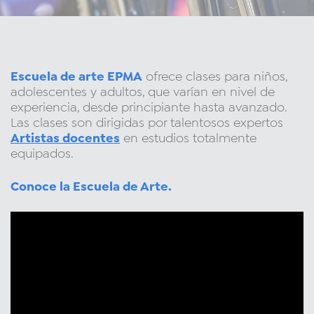
Escuela de arte EPMA
ofrece clases para niños,
adolescentes y adultos, que varían en nivel de
experiencia, desde principiante hasta avanzado.
Las clases son dirigidas por talentosos expertos
Artistas docentes
en estudios totalmente
equipados.
Conoce la Escuela de Arte.