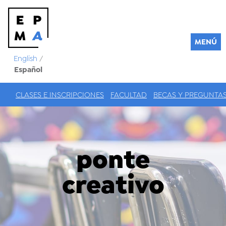
MENÚ
English
/
Español
CLASES E INSCRIPCIONES
FACULTAD
BECAS Y PREGUNTA
ponte
creativo