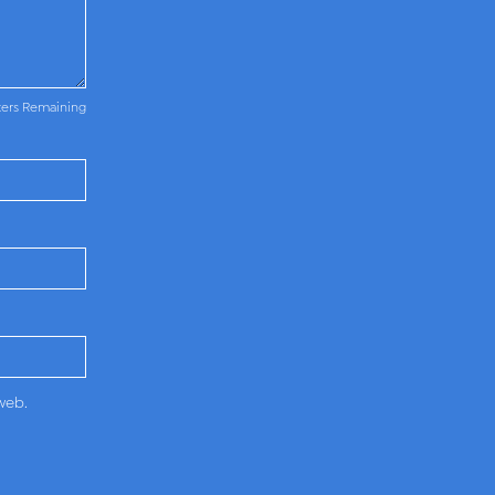
ters Remaining
web.