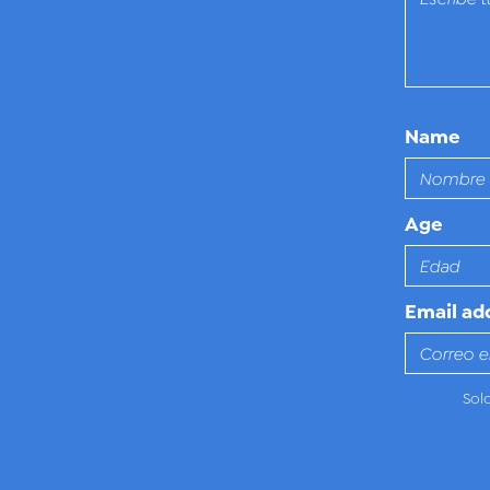
Name
Age
Email ad
Sol