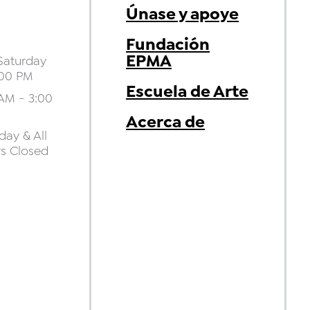
Únase y apoye
Fundación
EPMA
aturday
:00 PM
Escuela de Arte
AM - 3:00
Acerca de
ay & All
ys Closed