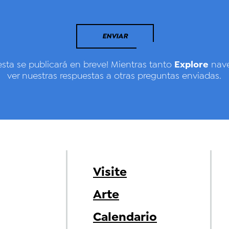
ENVIAR
Explore
esta se publicará en breve! Mientras tanto
nave
ver nuestras respuestas a otras preguntas enviadas.
Visite
Arte
Calendario