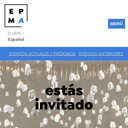
MENÚ
English
/
Español
EVENTOS ACTUALES Y PRÓXIMOS
EVENTOS ANTERIORES
estás
invitado