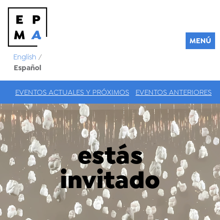
MENÚ
English
/
Español
EVENTOS ACTUALES Y PRÓXIMOS
EVENTOS ANTERIORES
estás
invitado