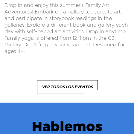
Drop in and enjoy this summer’s Family Art
Adventures! Embark on a gallery tour, create art,
and participate in storybook readings in the
galleries. Explore a different book and gallery each
day with self-paced art activities. Drop in anytime.
Family yoga is offered from 12-1 pm in the C2
Gallery. Don’t forget your yoga mat! Designed for
ages 4+.
VER TODOS LOS EVENTOS
Hablemos