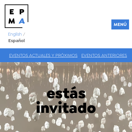
MENÚ
English
/
Español
EVENTOS ACTUALES Y PRÓXIMOS
EVENTOS ANTERIORES
estás
invitado