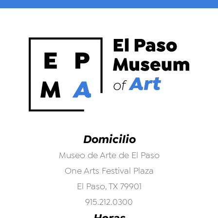
Domicilio
Museo de Arte de El Paso
One Arts Festival Plaza
El Paso, TX 79901
915.212.0300
Horas