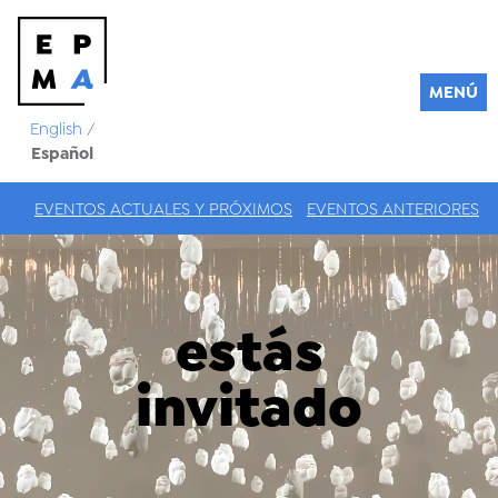
MENÚ
English
/
Español
EVENTOS ACTUALES Y PRÓXIMOS
EVENTOS ANTERIORES
estás
invitado