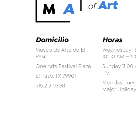
Domicilio
Horas
Museo de Arte de El
Wednesday–S
Paso
10:00 AM – 6
One Arts Festival Plaza
Sunday 11:00 
PM
El Paso, TX 79901
Monday, Tuesd
915.212.0300
Major Holida