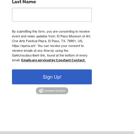
Last Name
By submitting this form, you are consenting to receive
event and news updates from: El Paso Museum of Art,
One Arts Festival Plaza, El Paso, TX, 79901, US,
https://epma.art/. You can revoke your consent to
receive emails at any time by using the
SafeUnsubscribe® link, found at the bottom of every
email.
Emails are serviced by Constant Contact.
Sign Up!