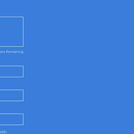
ters Remaining
web.