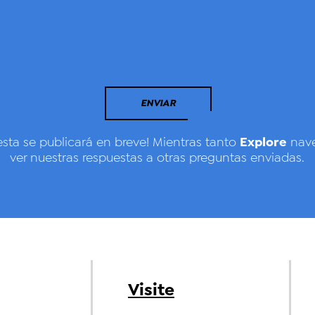
ENVIAR
Explore
esta se publicará en breve! Mientras tanto
nave
ver nuestras respuestas a otras preguntas enviadas.
Visite