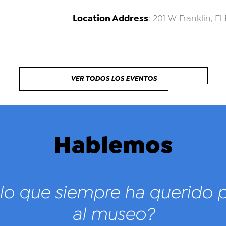
Location Address
: 201 W Franklin, El
VER TODOS LOS EVENTOS
Hablemos
lo que siempre ha querido 
al museo?