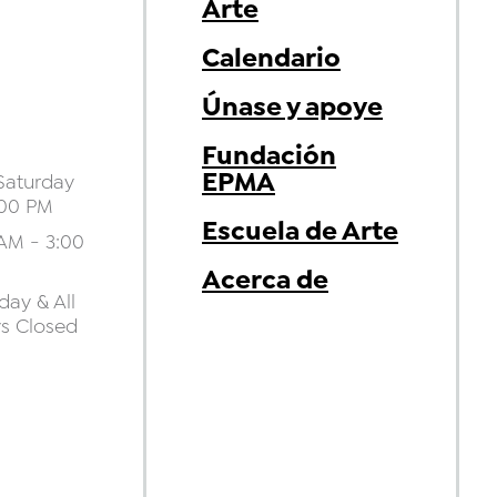
Arte
Calendario
Únase y apoye
Fundación
EPMA
aturday
:00 PM
Escuela de Arte
AM - 3:00
Acerca de
ay & All
ys Closed