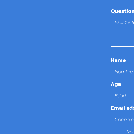
Questio
Name
Age
Email ad
Sol