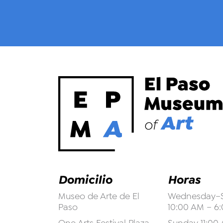
Domicilio
Horas
Museo de Arte de El
Wednesday–S
Paso
10:00 AM – 6