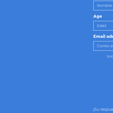
Age
Email ad
Sol
¡Su respu