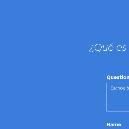
¿Qué es 
Questio
Name