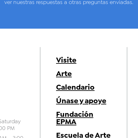
ver nuestras respuestas a otras preguntas enviadas.
Visite
Arte
Calendario
Únase y apoye
Fundación
EPMA
aturday
:00 PM
Escuela de Arte