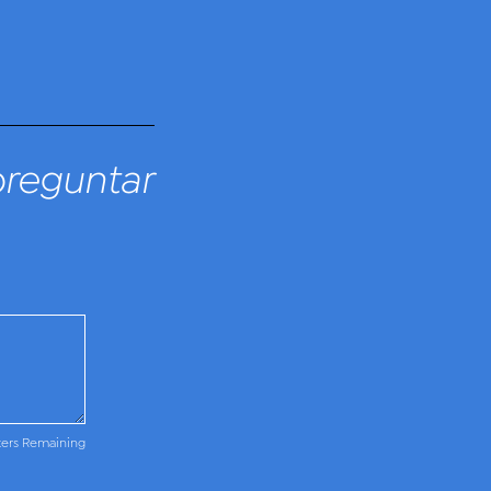
preguntar
ters Remaining