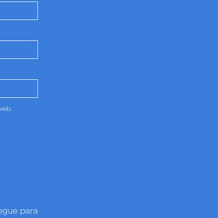
web.
gue para