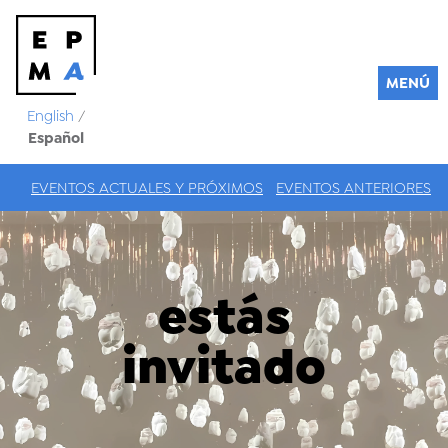
MENÚ
English
/
Español
EVENTOS ACTUALES Y PRÓXIMOS
EVENTOS ANTERIORES
estás
invitado