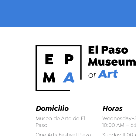
Domicilio
Horas
Museo de Arte de El
Wednesday–S
Paso
10:00 AM – 6
One Arts Festival Plaza
Sunday 11:00 