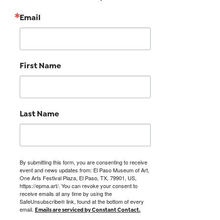
Email
First Name
Last Name
By submitting this form, you are consenting to receive
event and news updates from: El Paso Museum of Art,
One Arts Festival Plaza, El Paso, TX, 79901, US,
https://epma.art/. You can revoke your consent to
receive emails at any time by using the
SafeUnsubscribe® link, found at the bottom of every
email.
Emails are serviced by Constant Contact.