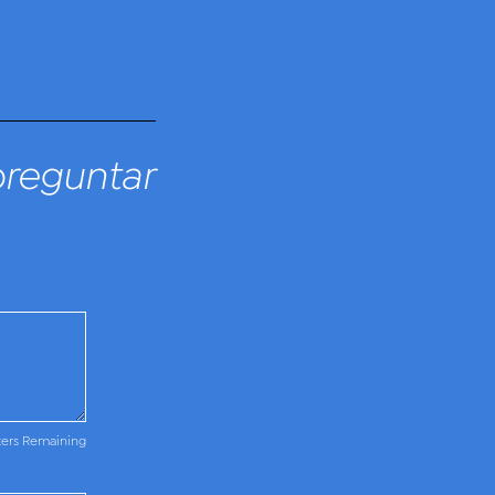
preguntar
ters Remaining