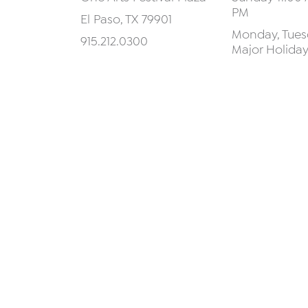
PM
El Paso, TX 79901
Monday, Tuesd
915.212.0300
Major Holida