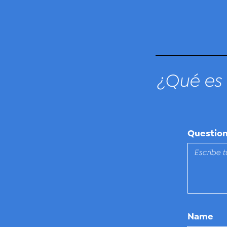
¿Qué es 
Questio
Name