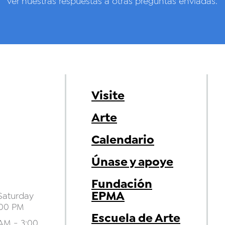
ver nuestras respuestas a otras preguntas enviadas.
Visite
Arte
Calendario
Únase y apoye
Fundación
EPMA
aturday
:00 PM
Escuela de Arte
AM - 3:00