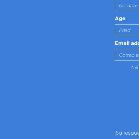
Age
Email ad
Sol
¡Su respu