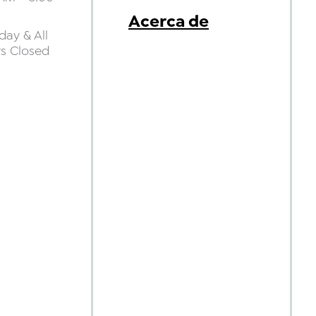
Acerca de
ay & All
ys Closed