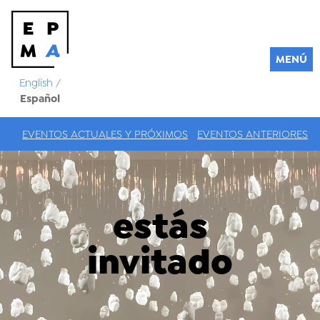
MENÚ
English
/
Español
EVENTOS ACTUALES Y PRÓXIMOS
EVENTOS ANTERIORES
estás
invitado