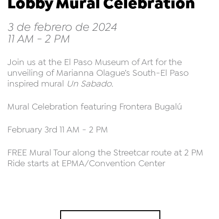
Lobby Mural Celebration
3 de febrero de 2024
11 AM - 2 PM
Join us at the El Paso Museum of Art for the
unveiling of Marianna Olague’s South-El Paso
inspired mural
Un Sabado.
Mural Celebration featuring Frontera Bugalú
February 3rd 11 AM - 2 PM
FREE Mural Tour along the Streetcar route at 2 PM
Ride starts at EPMA/Convention Center