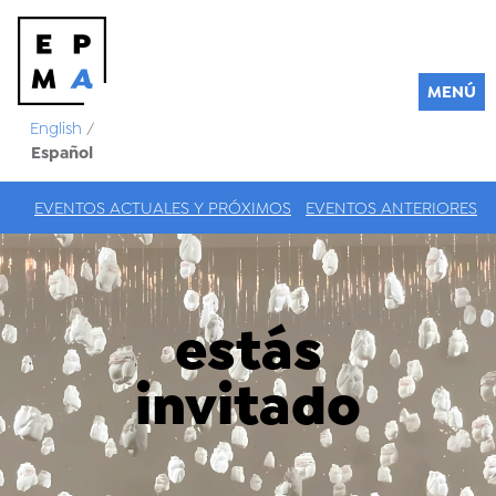
MENÚ
English
/
Español
EVENTOS ACTUALES Y PRÓXIMOS
EVENTOS ANTERIORES
estás
invitado