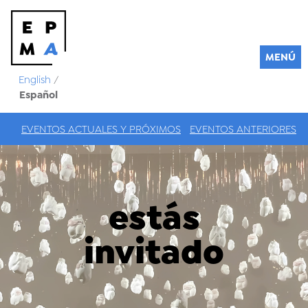
MENÚ
English
/
Español
EVENTOS ACTUALES Y PRÓXIMOS
EVENTOS ANTERIORES
estás
invitado