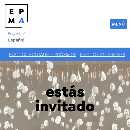
MENÚ
English
/
Español
EVENTOS ACTUALES Y PRÓXIMOS
EVENTOS ANTERIORES
estás
invitado