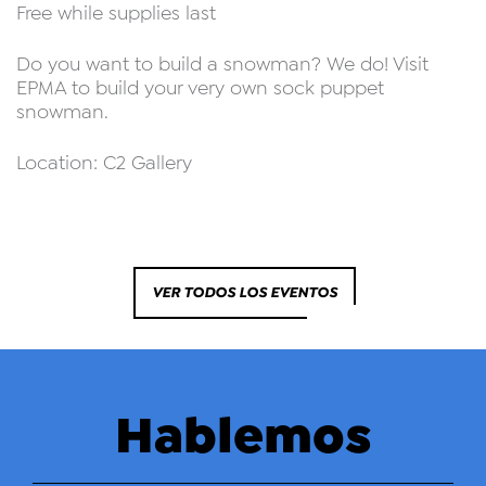
Free while supplies last
Do you want to build a snowman? We do! Visit
EPMA to build your very own sock puppet
snowman.
Location: C2 Gallery
VER TODOS LOS EVENTOS
Hablemos