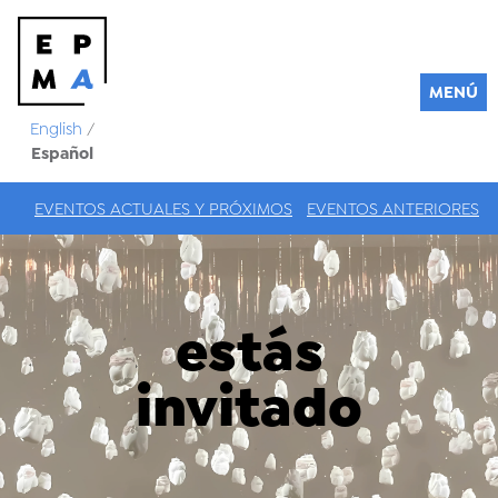
MENÚ
English
/
Español
EVENTOS ACTUALES Y PRÓXIMOS
EVENTOS ANTERIORES
estás
invitado