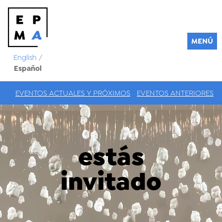
MENÚ
English
/
Español
EVENTOS ACTUALES Y PRÓXIMOS
EVENTOS ANTERIORES
estás
invitado