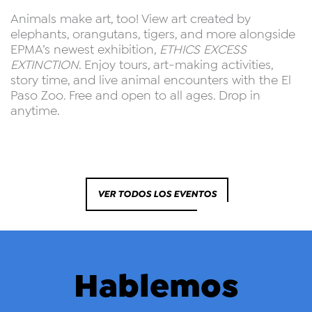
Animals make art, too! View art created by
elephants, orangutans, tigers, and more alongside
EPMA’s newest exhibition,
ETHICS EXCESS
EXTINCTION
. Enjoy tours, art-making activities,
story time, and live animal encounters with the El
Paso Zoo. Free and open to all ages. Drop in
anytime.
VER TODOS LOS EVENTOS
Hablemos