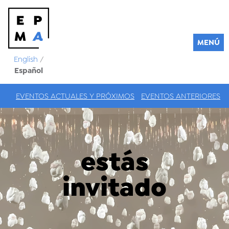
MENÚ
English
/
Español
EVENTOS ACTUALES Y PRÓXIMOS
EVENTOS ANTERIORES
estás
invitado