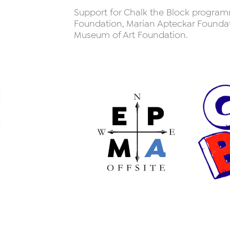
Support for Chalk the Block progra
Foundation, Marian Apteckar Foundat
Museum of Art Foundation.