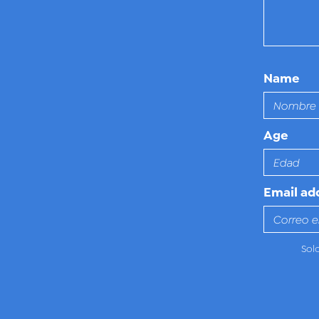
Name
Age
Email ad
Sol