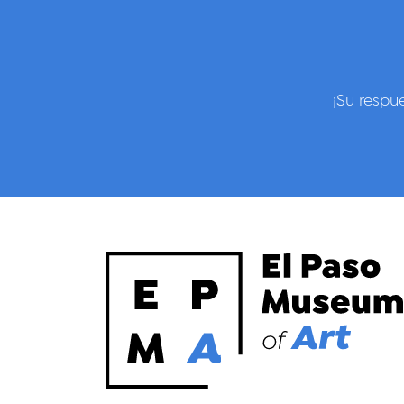
¡Su respu