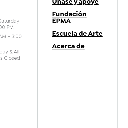
Únase y apoye
Fundación
EPMA
aturday
:00 PM
Escuela de Arte
AM - 3:00
Acerca de
ay & All
ys Closed