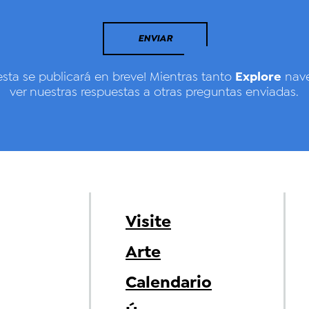
ENVIAR
Explore
esta se publicará en breve! Mientras tanto
nave
ver nuestras respuestas a otras preguntas enviadas.
Visite
Arte
Calendario