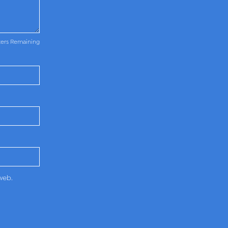
ters Remaining
web.