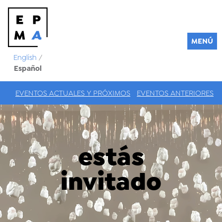
MENÚ
English
/
Español
EVENTOS ACTUALES Y PRÓXIMOS
EVENTOS ANTERIORES
estás
invitado