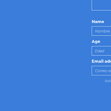
Name
Age
Email ad
Sol