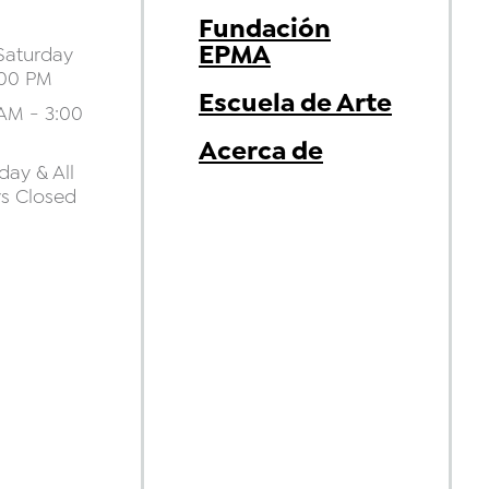
Fundación
EPMA
aturday
:00 PM
Escuela de Arte
AM - 3:00
Acerca de
ay & All
ys Closed