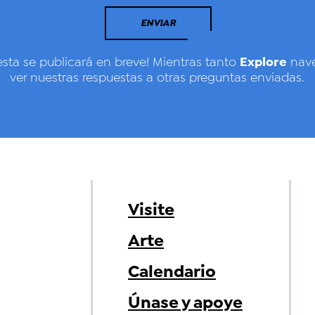
ENVIAR
Explore
esta se publicará en breve! Mientras tanto
nave
ver nuestras respuestas a otras preguntas enviadas.
Visite
Arte
Calendario
Únase y apoye