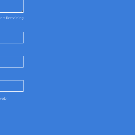
ters Remaining
web.