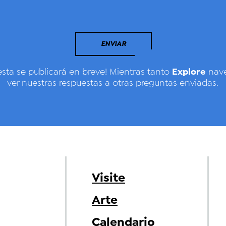
ENVIAR
Explore
esta se publicará en breve! Mientras tanto
nave
ver nuestras respuestas a otras preguntas enviadas.
Visite
Arte
Calendario