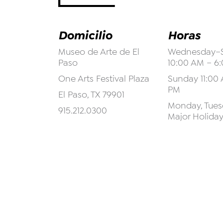
Domicilio
Horas
Museo de Arte de El
Wednesday–S
Paso
10:00 AM – 6
One Arts Festival Plaza
Sunday 11:00 
PM
El Paso, TX 79901
Monday, Tuesd
915.212.0300
Major Holida