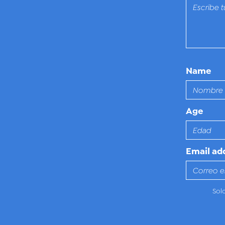
Name
Age
Email ad
Sol