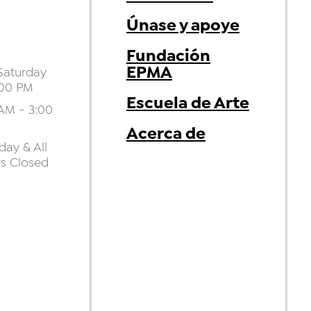
Únase y apoye
Fundación
EPMA
aturday
:00 PM
Escuela de Arte
AM - 3:00
Acerca de
ay & All
ys Closed