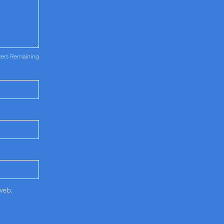
ters Remaining
web.