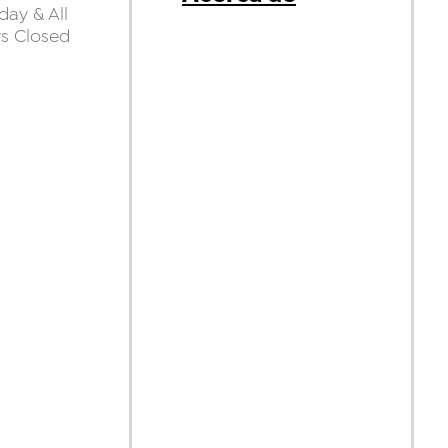
ay & All
ys Closed