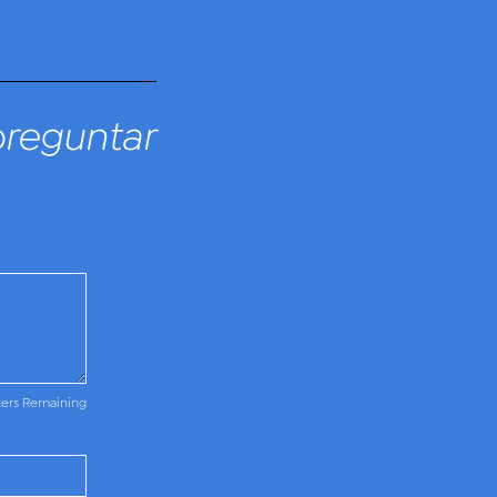
preguntar
ters Remaining