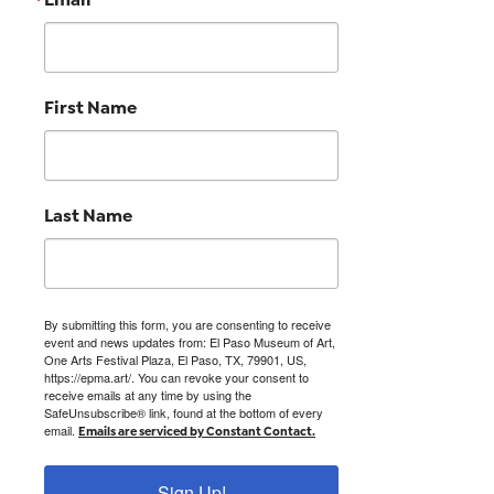
First Name
Last Name
By submitting this form, you are consenting to receive
event and news updates from: El Paso Museum of Art,
One Arts Festival Plaza, El Paso, TX, 79901, US,
https://epma.art/. You can revoke your consent to
receive emails at any time by using the
SafeUnsubscribe® link, found at the bottom of every
email.
Emails are serviced by Constant Contact.
Sign Up!