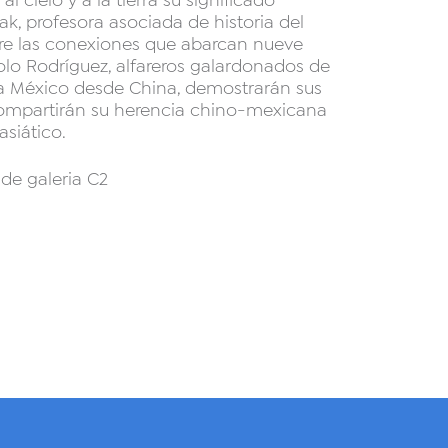
 cielo y a la tierra su significado
ak, profesora asociada de historia del
bre las conexiones que abarcan nueve
olo Rodríguez, alfareros galardonados de
 a México desde China, demostrarán sus
compartirán su herencia chino-mexicana
siático.
 de galeria C2