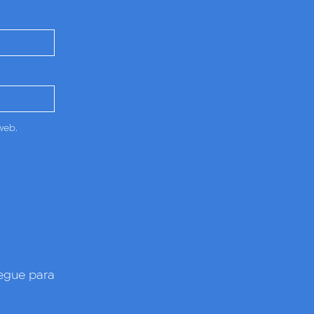
web.
gue para