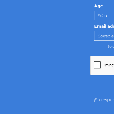
Age
Email ad
Sol
¡Su respu