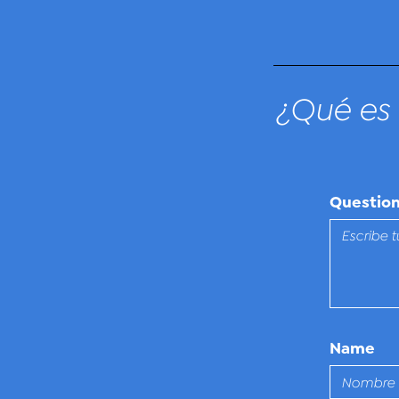
¿Qué es 
Questio
Name