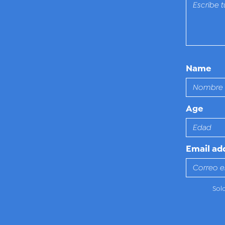
Name
Age
Email ad
Sol