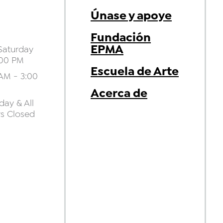
Únase y apoye
Fundación
EPMA
aturday
:00 PM
Escuela de Arte
AM - 3:00
Acerca de
ay & All
ys Closed