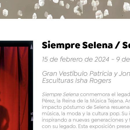
Siempre Selena / S
15 de febrero de 2024 - 9 d
Gran Vestíbulo Patricia y Jo
Esculturas Isha Rogers
Siempre Selena
conmemora el legado
Pérez, la Reina de la Música Tejana. 
impacto póstumo de Selena resuena 
música, la moda y la cultura pop. Su i
inspirando a nuevas generaciones 
con su legado. Esta exposición pres