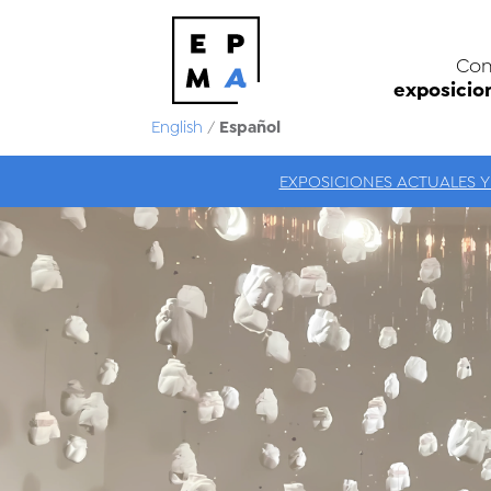
Con
exposicio
Español
English
/
EXPOSICIONES ACTUALES Y