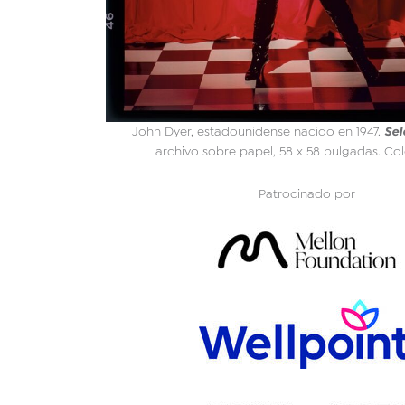
Sel
John Dyer, estadounidense nacido en 1947.
archivo sobre papel, 58 x 58 pulgadas. Cole
Patrocinado por