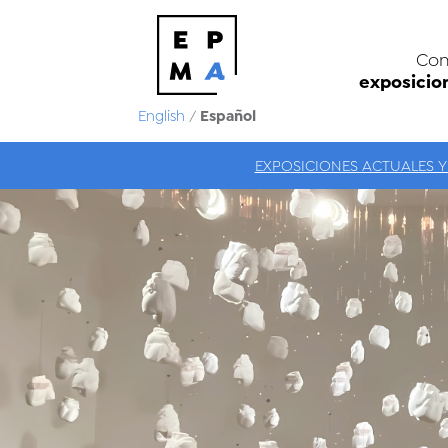
Con
exposicio
Español
English
/
EXPOSICIONES ACTUALES Y