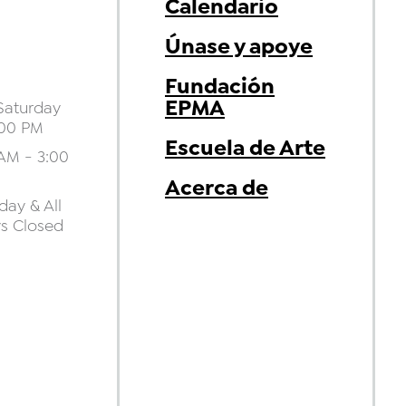
Calendario
Únase y apoye
Fundación
EPMA
aturday
:00 PM
Escuela de Arte
AM - 3:00
Acerca de
ay & All
ys Closed