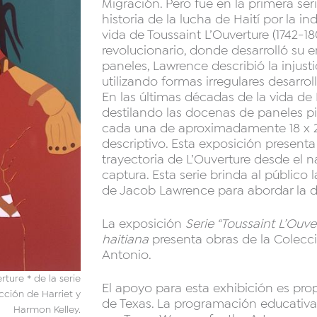
Migración. Pero fue en la primera ser
historia de la lucha de Haití por la i
vida de Toussaint L’Ouverture (1742-18
revolucionario, donde desarrolló su e
paneles, Lawrence describió la injusti
utilizando formas irregulares desarr
En las últimas décadas de la vida de 
destilando las docenas de paneles pi
cada una de aproximadamente 18 x 
descriptivo. Esta exposición presenta 
trayectoria de L’Ouverture desde el 
captura. Esta serie brinda al público
de Jacob Lawrence para abordar la de
La exposición
Serie “Toussaint L’Ouv
haitiana
presenta obras de la Colecc
Antonio.
ture * de la serie
El apoyo para esta exhibición es pro
ección de Harriet y
de Texas. La programación educativa
Harmon Kelley.