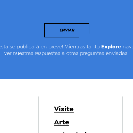
ENVIAR
Explore
esta se publicará en breve! Mientras tanto
nave
ver nuestras respuestas a otras preguntas enviadas.
Visite
Arte