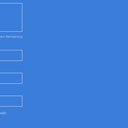
ters Remaining
web.