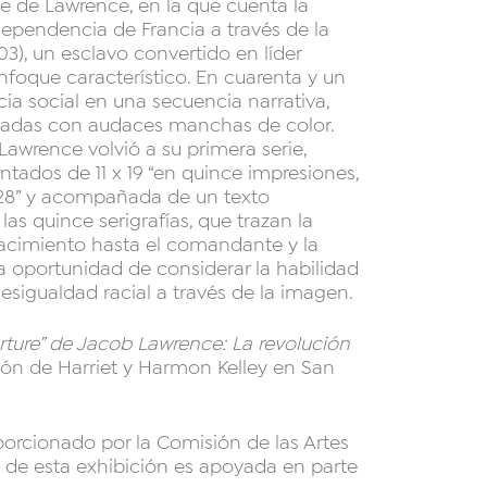
ie de Lawrence, en la que cuenta la
ndependencia de Francia a través de la
03), un esclavo convertido en líder
nfoque característico. En cuarenta y un
cia social en una secuencia narrativa,
olladas con audaces manchas de color.
Lawrence volvió a su primera serie,
ntados de 11 x 19 “en quince impresiones,
28” y acompañada de un texto
las quince serigrafías, que trazan la
nacimiento hasta el comandante y la
 la oportunidad de considerar la habilidad
sigualdad racial a través de la imagen.
erture” de Jacob Lawrence: La revolución
ión de Harriet y Harmon Kelley en San
porcionado por la Comisión de las Artes
 de esta exhibición es apoyada en parte