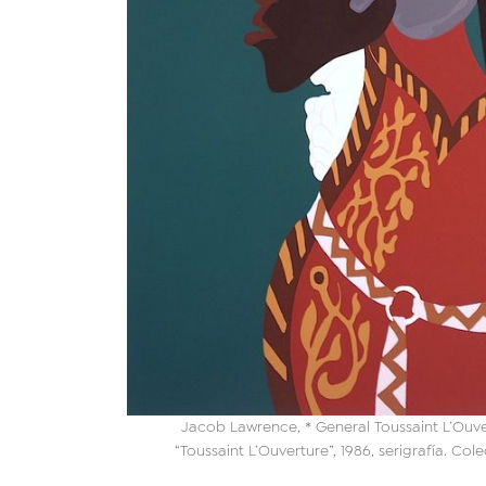
Jacob Lawrence, * General Toussaint L’Ouver
“Toussaint L’Ouverture”, 1986, serigrafía. Col