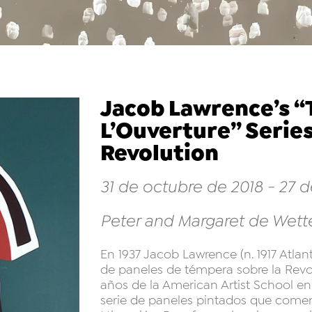
Jacob Lawrence’s “
L’Ouverture” Series
Revolution
31 de octubre de 2018 - 27 d
Peter and Margaret de Wette
En 1937 Jacob Lawrence (n. 1917 Atlant
de paneles de témpera sobre la Revo
años de la American Artist School e
serie de paneles pintados que comen