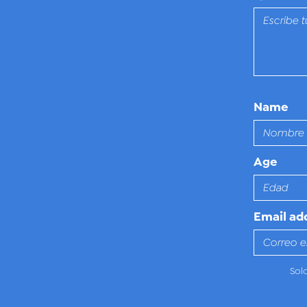
Name
Age
Email ad
Sol