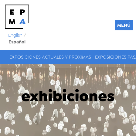
MENÚ
English
/
Español
EXPOSICIONES ACTUALES Y PRÓXIMAS
EXPOSICIONES PA
exhibiciones