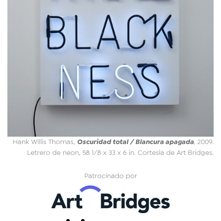
Oscuridad total / Blancura apagada
Hank Willis Thomas,
, 2009.
Letrero de neon, 58 1/8 x 33 x 6 in. Cortesía de Art Bridges.
Patrocinado por