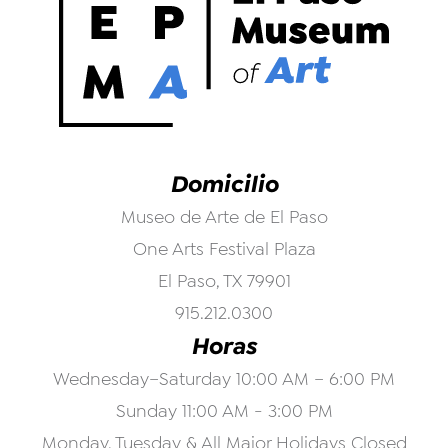
Domicilio
Museo de Arte de El Paso
One Arts Festival Plaza
El Paso, TX 79901
915.212.0300
Horas
Wednesday–Saturday 10:00 AM – 6:00 PM
Sunday 11:00 AM - 3:00 PM
Monday, Tuesday & All Major Holidays Closed