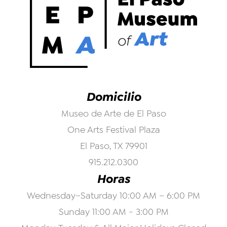
Domicilio
Museo de Arte de El Paso
One Arts Festival Plaza
El Paso, TX 79901
915.212.0300
Horas
Wednesday–Saturday 10:00 AM – 6:00 PM
Sunday 11:00 AM - 3:00 PM