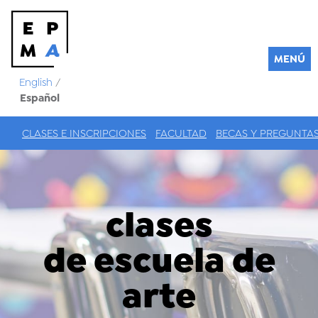
MENÚ
English
/
Español
CLASES E INSCRIPCIONES
FACULTAD
BECAS Y PREGUNTA
clases
de escuela de
arte