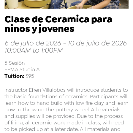
Clase de Ceramica para
ninos y jovenes
6 de julio de 2026 - 10 de julio de 2026
10:00AM to 1:00PM
5 Sesión
EPMA Studio A
Tuition:
$95
Instructor Efren Villalobos will introduce students to
the basic foundations of ceramics. Participants will
learn how to hand build with low fire clay and learn
how to throw on the pottery wheel. All materials
and supplies will be provided. Due to the process
of firing, all ceramic work made in class, will need
to be picked up at a later date. All materials and